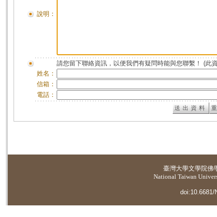
說明：
請您留下聯絡資訊，以便我們有疑問時能與您聯繫！ (此
姓名：
信箱：
電話：
臺灣大學
文學院佛
National Taiwan Universi
doi:10.6681