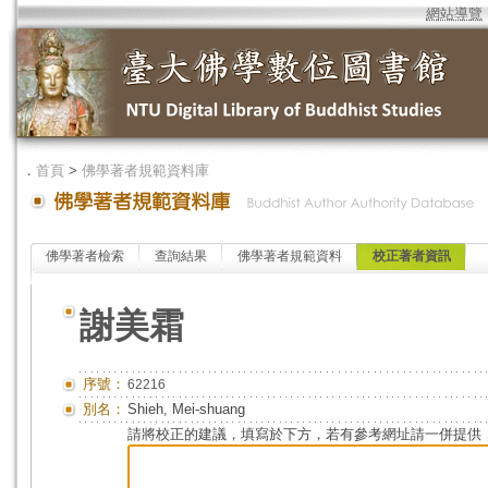
網站導覽
．
首頁
>
佛學著者規範資料庫
佛學著者檢索
查詢結果
佛學著者規範資料
校正著者資訊
謝美霜
序號：
62216
別名：
Shieh, Mei-shuang
請將校正的建議，填寫於下方，若有參考網址請一併提供