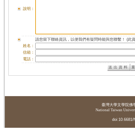
說明：
請您留下聯絡資訊，以便我們有疑問時能與您聯繫！ (此
姓名：
信箱：
電話：
臺灣大學
文學院佛
National Taiwan Universi
doi:10.6681