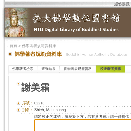
網站導覽
．
首頁
>
佛學著者規範資料庫
佛學著者檢索
查詢結果
佛學著者規範資料
校正著者資訊
謝美霜
序號：
62216
別名：
Shieh, Mei-shuang
請將校正的建議，填寫於下方，若有參考網址請一併提供