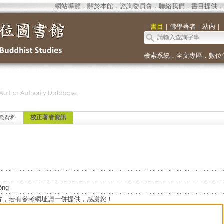
網站導覽
．
關於本館
．
諮詢委員會
．
聯絡我們
．
書目提供
．
｜
書目
｜
佛學著者
｜
站內
｜
檢索系統
．
全文專區
．
數位
範資料
校正著者資訊
ông
方，若有參考網址請一併提供，感謝您！