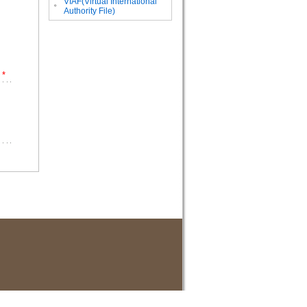
VIAF(Virtual International
。
Authority File)
*