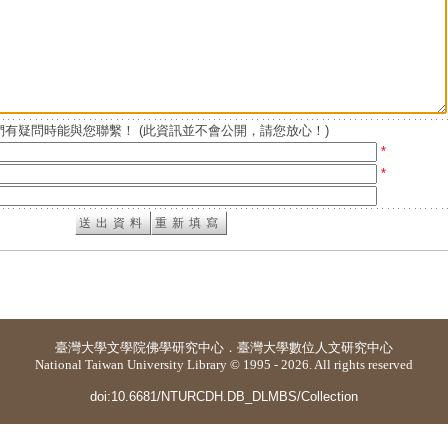
有疑問時能與您聯繫！ (此資訊並不會公開，請您放心！)
*
*
臺灣大學
文學院佛學研究中心
．
臺灣大學數位人文研究中心
National Taiwan University Library © 1995 - 2026. All rights reserved
doi:10.6681/NTURCDH.DB_DLMBS/Collection