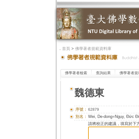
．
首頁
>
佛學著者規範資料庫
佛學著者檢索
查詢結果
佛學著者規
魏德東
序號：
62879
別名：
Wei, De-dong=Ngụy, Đức Đ
請將校正的建議，填寫於下