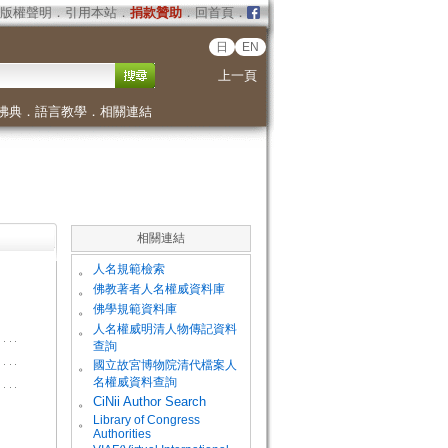
版權聲明
．
引用本站
．
捐款贊助
．
回首頁
．
日
EN
上一頁
佛典
．
語言教學
．
相關連結
相關連結
。
人名規範檢索
。
佛教著者人名權威資料庫
。
佛學規範資料庫
。
人名權威明清人物傳記資料
查詢
。
國立故宮博物院清代檔案人
名權威資料查詢
。
CiNii Author Search
Library of Congress
。
Authorities