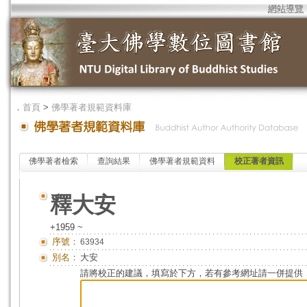
網站導覽
．
首頁
>
佛學著者規範資料庫
佛學著者檢索
查詢結果
佛學著者規範資料
校正著者資訊
釋大安
+1959 ~
序號：
63934
別名：
大安
請將校正的建議，填寫於下方，若有參考網址請一併提供