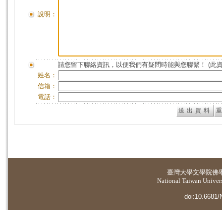
說明：
請您留下聯絡資訊，以便我們有疑問時能與您聯繫！ (此
姓名：
信箱：
電話：
臺灣大學
文學院佛
National Taiwan Universi
doi:10.6681