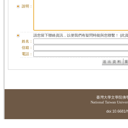
說明：
請您留下聯絡資訊，以便我們有疑問時能與您聯繫！ (此
姓名：
信箱：
電話：
臺灣大學
文學院佛
National Taiwan Universi
doi:10.6681