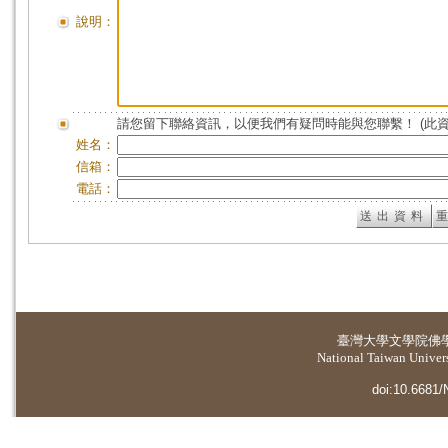
說明：
請您留下聯絡資訊，以便我們有疑問時能與您聯繫！ (此
姓名：
信箱：
電話：
臺灣大學
文學院佛
National Taiwan Universi
doi:10.6681