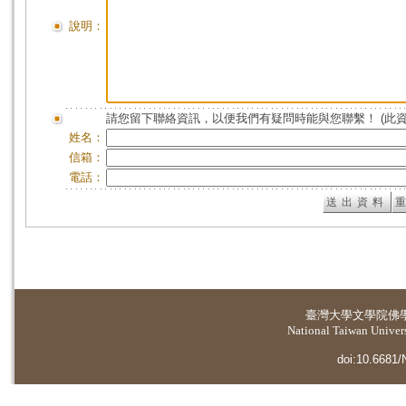
說明：
請您留下聯絡資訊，以便我們有疑問時能與您聯繫！ (此
姓名：
信箱：
電話：
臺灣大學
文學院佛
National Taiwan Universi
doi:10.6681