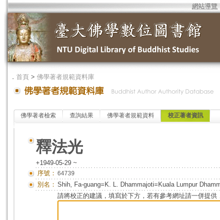
網站導覽
．
首頁
>
佛學著者規範資料庫
佛學著者檢索
查詢結果
佛學著者規範資料
校正著者資訊
釋法光
+1949-05-29 ~
序號：
64739
別名：
Shih, Fa-guang=K. L. Dhammajoti=Kuala Lumpur Dham
請將校正的建議，填寫於下方，若有參考網址請一併提供