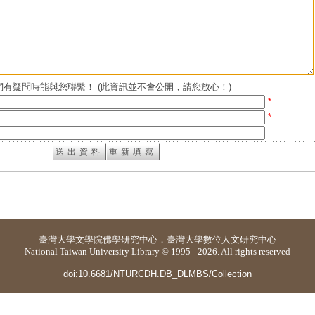
有疑問時能與您聯繫！ (此資訊並不會公開，請您放心！)
*
*
臺灣大學
文學院佛學研究中心
．
臺灣大學數位人文研究中心
National Taiwan University Library © 1995 - 2026. All rights reserved
doi:10.6681/NTURCDH.DB_DLMBS/Collection