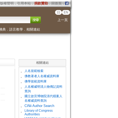
版權聲明
．
引用本站
．
捐款贊助
．
回首頁
．
日
EN
上一頁
佛典
．
語言教學
．
相關連結
相關連結
。
人名規範檢索
。
佛教著者人名權威資料庫
。
佛學規範資料庫
。
人名權威明清人物傳記資料
查詢
。
國立故宮博物院清代檔案人
名權威資料查詢
。
CiNii Author Search
Library of Congress
。
Authorities