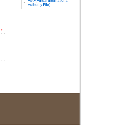
VIAF(Virtual International
。
Authority File)
*