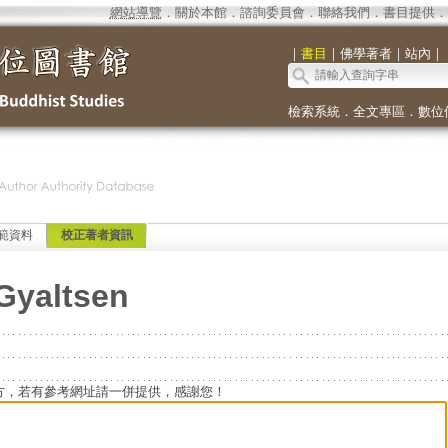
網站導覽
．
關於本館
．
諮詢委員會
．
聯絡我們
．
書目提供
．
｜
書目
｜
佛學著者
｜
站內
｜
檢索系統
．
全文專區
．
數位
範資料
校正著者資訊
Gyaltsen
方，若有參考網址請一併提供，感謝您！