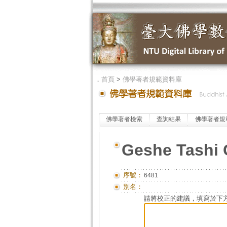
．
首頁
>
佛學著者規範資料庫
佛學著者檢索
查詢結果
佛學著者規
Geshe Tashi 
序號：
6481
別名：
請將校正的建議，填寫於下