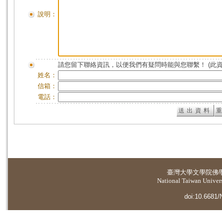
說明：
請您留下聯絡資訊，以便我們有疑問時能與您聯繫！ (此
姓名：
信箱：
電話：
臺灣大學
文學院佛
National Taiwan Universi
doi:10.6681