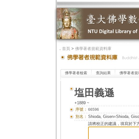
．
首頁
>
佛學著者規範資料庫
佛學著者檢索
查詢結果
佛學著者規
塩田義遜
+1889 ~
序號：
66596
別名：
Shioda, Gisen=Shioda, Gi
請將校正的建議，填寫於下