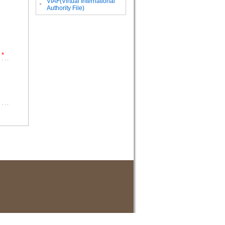
VIAF(Virtual International
。
Authority File)
*