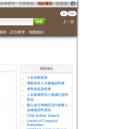
版權聲明
．
引用本站
．
捐款贊助
．
回首頁
．
日
EN
上一頁
佛典
．
語言教學
．
相關連結
相關連結
。
人名規範檢索
。
佛教著者人名權威資料庫
。
佛學規範資料庫
。
人名權威明清人物傳記資料
查詢
。
國立故宮博物院清代檔案人
名權威資料查詢
。
CiNii Author Search
Library of Congress
。
Authorities