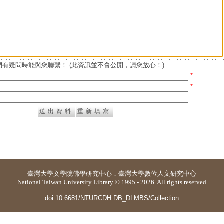
有疑問時能與您聯繫！ (此資訊並不會公開，請您放心！)
*
*
臺灣大學
文學院佛學研究中心
．
臺灣大學數位人文研究中心
National Taiwan University Library © 1995 - 2026. All rights reserved
doi:10.6681/NTURCDH.DB_DLMBS/Collection