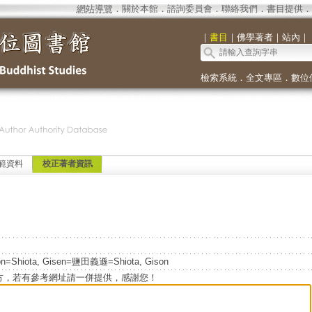
網站導覽
．
關於本館
．
諮詢委員會
．
聯絡我們
．
書目提供
．
｜
書目
｜
佛學著者
｜
站內
｜
檢索系統
．
全文專區
．
數位
範資料
校正著者資訊
son=Shiota, Gisen=鹽田義遜=Shiota, Gison
方，若有參考網址請一併提供，感謝您！