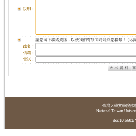
說明：
請您留下聯絡資訊，以便我們有疑問時能與您聯繫！ (此
姓名：
信箱：
電話：
臺灣大學
文學院佛
National Taiwan Universi
doi:10.6681