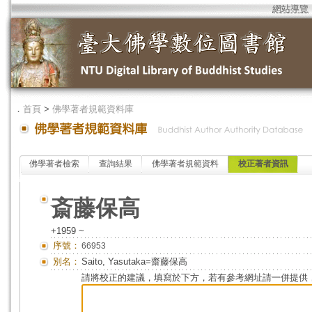
網站導覽
．
首頁
>
佛學著者規範資料庫
佛學著者檢索
查詢結果
佛學著者規範資料
校正著者資訊
斎藤保高
+1959 ~
序號：
66953
別名：
Saito, Yasutaka=齋藤保高
請將校正的建議，填寫於下方，若有參考網址請一併提供