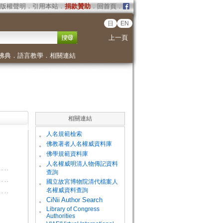
版權聲明
．
引用本站
．
捐款贊助
．
回首頁
．
日
EN
上一頁
佛典
．
語言教學
．
相關連結
相關連結
。
人名規範檢索
。
佛教著者人名權威資料庫
。
佛學規範資料庫
。
人名權威明清人物傳記資料
查詢
。
國立故宮博物院清代檔案人
名權威資料查詢
。
CiNii Author Search
Library of Congress
。
Authorities