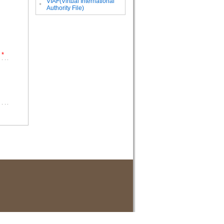
VIAF(Virtual International
。
Authority File)
*