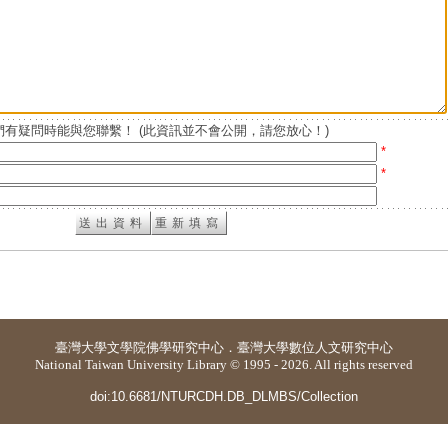
有疑問時能與您聯繫！ (此資訊並不會公開，請您放心！)
*
*
臺灣大學
文學院佛學研究中心
．
臺灣大學數位人文研究中心
National Taiwan University Library © 1995 - 2026. All rights reserved
doi:10.6681/NTURCDH.DB_DLMBS/Collection