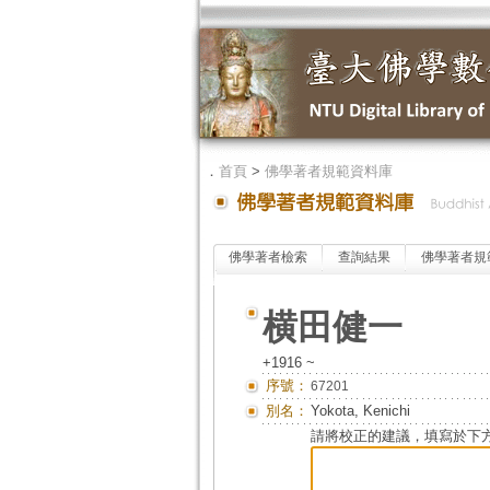
．
首頁
>
佛學著者規範資料庫
佛學著者檢索
查詢結果
佛學著者規
横田健一
+1916 ~
序號：
67201
別名：
Yokota, Kenichi
請將校正的建議，填寫於下