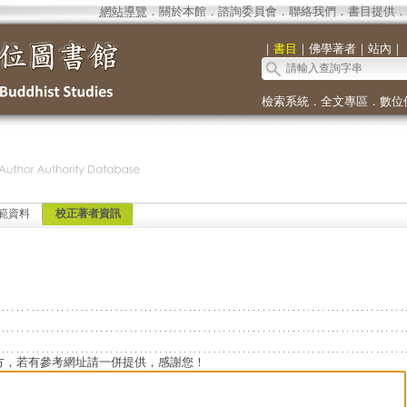
網站導覽
．
關於本館
．
諮詢委員會
．
聯絡我們
．
書目提供
．
｜
書目
｜
佛學著者
｜
站內
｜
檢索系統
．
全文專區
．
數位
範資料
校正著者資訊
方，若有參考網址請一併提供，感謝您！