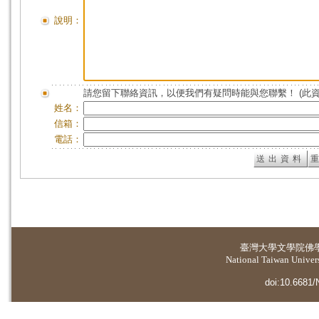
說明：
請您留下聯絡資訊，以便我們有疑問時能與您聯繫！ (此
姓名：
信箱：
電話：
臺灣大學
文學院佛
National Taiwan Universi
doi:10.6681