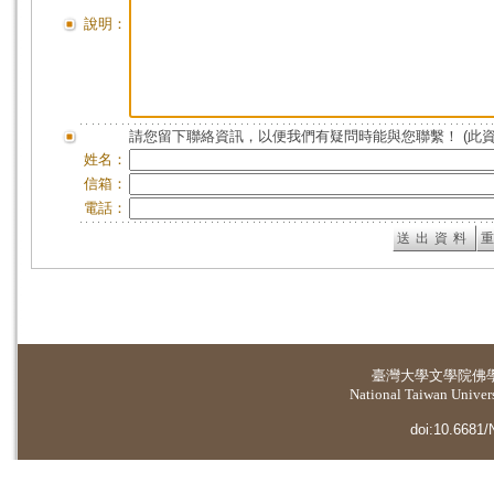
說明：
請您留下聯絡資訊，以便我們有疑問時能與您聯繫！ (此
姓名：
信箱：
電話：
臺灣大學
文學院佛
National Taiwan Universi
doi:10.6681