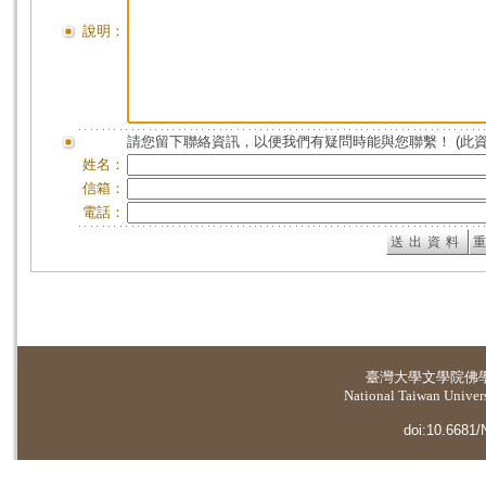
說明：
請您留下聯絡資訊，以便我們有疑問時能與您聯繫！ (此
姓名：
信箱：
電話：
臺灣大學
文學院佛
National Taiwan Universi
doi:10.6681