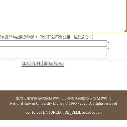
有疑問時能與您聯繫！ (此資訊並不會公開，請您放心！)
*
*
臺灣大學
文學院佛學研究中心
．
臺灣大學數位人文研究中心
National Taiwan University Library © 1995 - 2026. All rights reserved
doi:10.6681/NTURCDH.DB_DLMBS/Collection