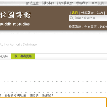
網站導覽
．
關於本館
．
諮詢委員會
．
聯絡我們
．
書目提供
．
｜
書目
｜
佛學著者
｜
站內
｜
檢索系統
．
全文專區
．
數位
範資料
校正著者資訊
方，若有參考網址請一併提供，感謝您！