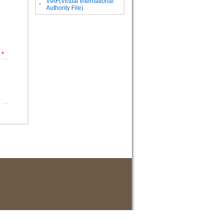
VIAF(Virtual International
。
Authority File)
*