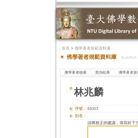
．
首頁
>
佛學著者規範資料庫
佛學著者檢索
查詢結果
佛學著者規
林兆麟
序號：
69353
別名：
請將校正的建議，填寫於下