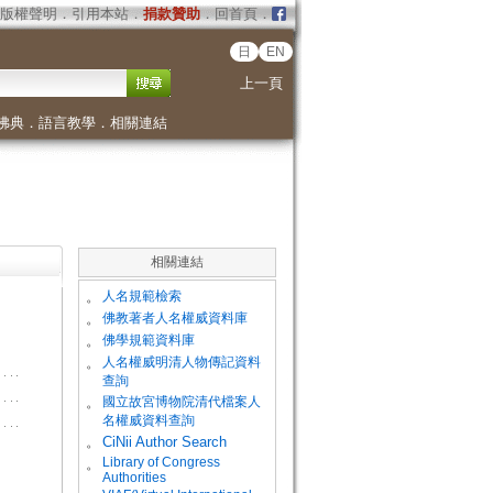
版權聲明
．
引用本站
．
捐款贊助
．
回首頁
．
日
EN
上一頁
佛典
．
語言教學
．
相關連結
相關連結
。
人名規範檢索
。
佛教著者人名權威資料庫
。
佛學規範資料庫
。
人名權威明清人物傳記資料
查詢
。
國立故宮博物院清代檔案人
名權威資料查詢
。
CiNii Author Search
Library of Congress
。
Authorities