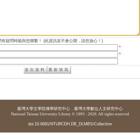
有疑問時能與您聯繫！ (此資訊並不會公開，請您放心！)
*
*
臺灣大學
文學院佛學研究中心
．
臺灣大學數位人文研究中心
National Taiwan University Library © 1995 - 2026. All rights reserved
doi:10.6681/NTURCDH.DB_DLMBS/Collection