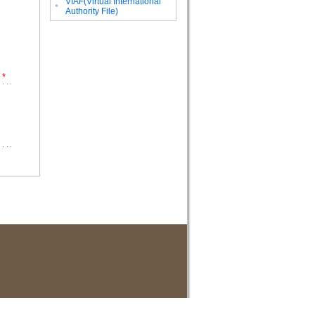
VIAF(Virtual International
。
Authority File)
*