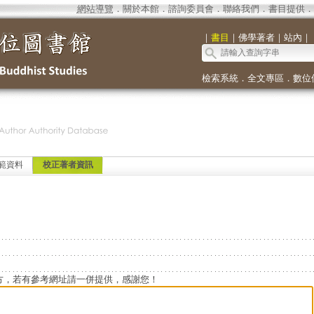
網站導覽
．
關於本館
．
諮詢委員會
．
聯絡我們
．
書目提供
．
｜
書目
｜
佛學著者
｜
站內
｜
檢索系統
．
全文專區
．
數位
範資料
校正著者資訊
方，若有參考網址請一併提供，感謝您！