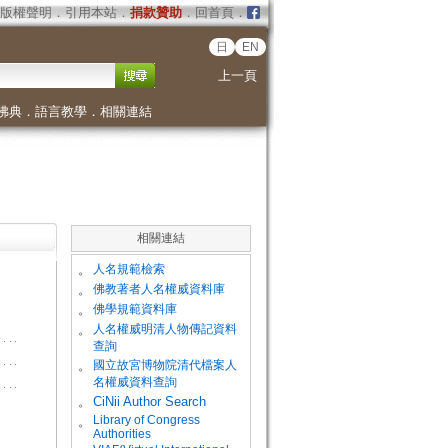
版權聲明
．
引用本站
．
捐款贊助
．
回首頁
．
日
EN
上一頁
佛典
．
語言教學
．
相關連結
相關連結
。
人名規範檢索
。
佛教著者人名權威資料庫
。
佛學規範資料庫
。
人名權威明清人物傳記資料
查詢
。
國立故宮博物院清代檔案人
名權威資料查詢
。
CiNii Author Search
Library of Congress
。
Authorities