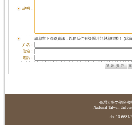
說明：
請您留下聯絡資訊，以便我們有疑問時能與您聯繫！ (此
姓名：
信箱：
電話：
臺灣大學
文學院佛
National Taiwan Universi
doi:10.6681