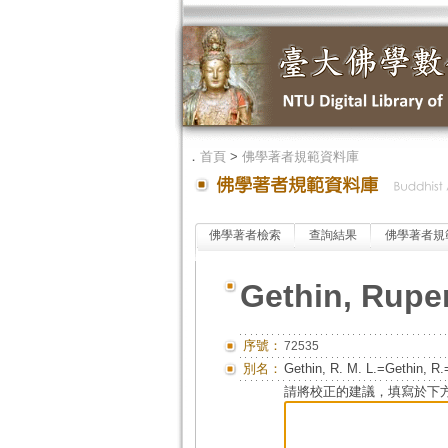
．
首頁
>
佛學著者規範資料庫
佛學著者檢索
查詢結果
佛學著者規
Gethin, Rupe
序號：
72535
別名：
Gethin, R. M. L.=Gethin, 
請將校正的建議，填寫於下