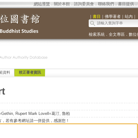
網站導覽
．
關於本館
．
諮詢委員會
．
聯絡我們
．
書目提供
．
｜
書目
｜
佛學著者
｜
站內
｜
檢索系統
．
全文專區
．
數位
範資料
校正著者資訊
rt
R.=Gethin, Rupert Mark Lovell=葛汀, 魯柏
方，若有參考網址請一併提供，感謝您！