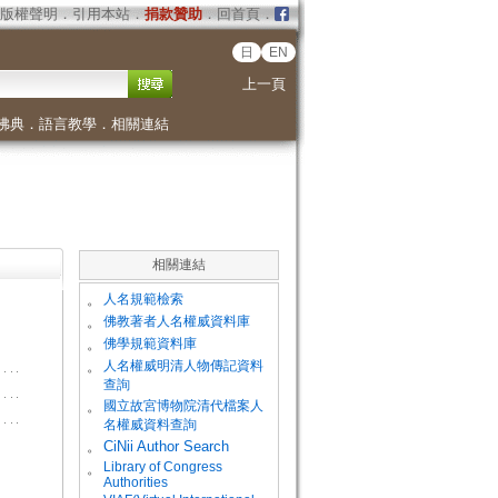
版權聲明
．
引用本站
．
捐款贊助
．
回首頁
．
日
EN
上一頁
佛典
．
語言教學
．
相關連結
相關連結
。
人名規範檢索
。
佛教著者人名權威資料庫
。
佛學規範資料庫
。
人名權威明清人物傳記資料
查詢
。
國立故宮博物院清代檔案人
名權威資料查詢
。
CiNii Author Search
Library of Congress
。
Authorities