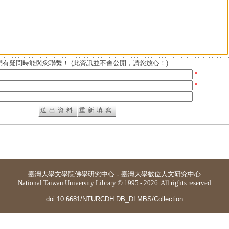
有疑問時能與您聯繫！ (此資訊並不會公開，請您放心！)
*
*
臺灣大學
文學院佛學研究中心
．
臺灣大學數位人文研究中心
National Taiwan University Library © 1995 - 2026. All rights reserved
doi:10.6681/NTURCDH.DB_DLMBS/Collection