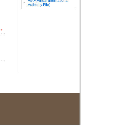
VIAF(Virtual International
。
Authority File)
*