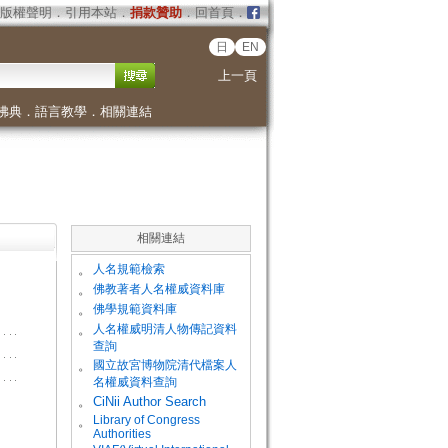
版權聲明
．
引用本站
．
捐款贊助
．
回首頁
．
日
EN
上一頁
佛典
．
語言教學
．
相關連結
相關連結
。
人名規範檢索
。
佛教著者人名權威資料庫
。
佛學規範資料庫
。
人名權威明清人物傳記資料
查詢
。
國立故宮博物院清代檔案人
名權威資料查詢
。
CiNii Author Search
Library of Congress
。
Authorities