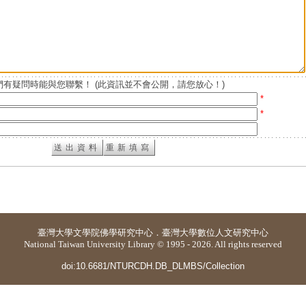
有疑問時能與您聯繫！ (此資訊並不會公開，請您放心！)
*
*
臺灣大學
文學院佛學研究中心
．
臺灣大學數位人文研究中心
National Taiwan University Library © 1995 - 2026. All rights reserved
doi:10.6681/NTURCDH.DB_DLMBS/Collection