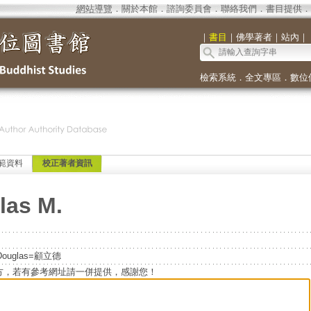
網站導覽
．
關於本館
．
諮詢委員會
．
聯絡我們
．
書目提供
．
｜
書目
｜
佛學著者
｜
站內
｜
檢索系統
．
全文專區
．
數位
範資料
校正著者資訊
las M.
ouglas=顧立德
方，若有參考網址請一併提供，感謝您！