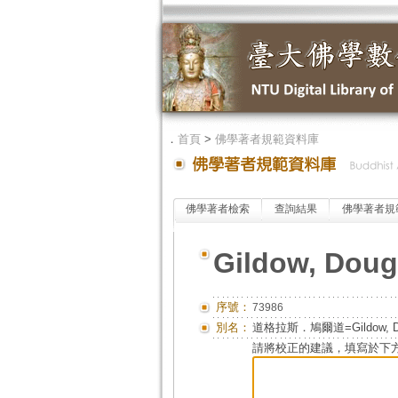
．
首頁
>
佛學著者規範資料庫
佛學著者檢索
查詢結果
佛學著者規
Gildow, Doug
序號：
73986
別名：
道格拉斯．鳩爾道=Gildow, D
請將校正的建議，填寫於下