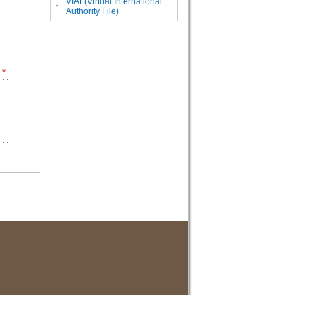
VIAF(Virtual International
。
Authority File)
*