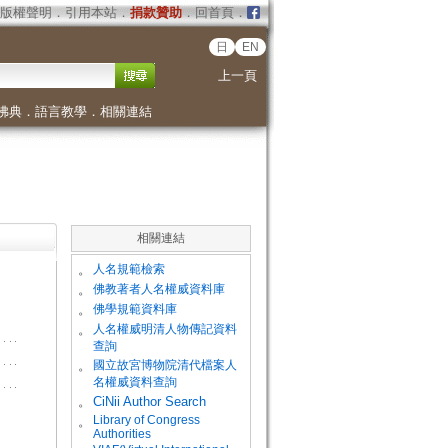
版權聲明
．
引用本站
．
捐款贊助
．
回首頁
．
日
EN
上一頁
佛典
．
語言教學
．
相關連結
相關連結
。
人名規範檢索
。
佛教著者人名權威資料庫
。
佛學規範資料庫
。
人名權威明清人物傳記資料
查詢
。
國立故宮博物院清代檔案人
名權威資料查詢
。
CiNii Author Search
Library of Congress
。
Authorities