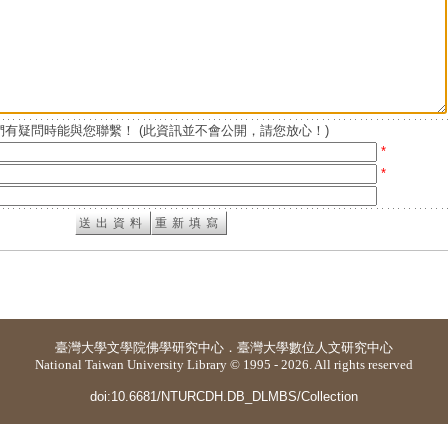
有疑問時能與您聯繫！ (此資訊並不會公開，請您放心！)
*
*
臺灣大學
文學院佛學研究中心
．
臺灣大學數位人文研究中心
National Taiwan University Library © 1995 - 2026. All rights reserved
doi:10.6681/NTURCDH.DB_DLMBS/Collection