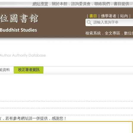
網站導覽
．
關於本館
．
諮詢委員會
．
聯絡我們
．
書目提供
．
｜
書目
｜
佛學著者
｜
站內
｜
檢索系統
．
全文專區
．
數位
範資料
校正著者資訊
方，若有參考網址請一併提供，感謝您！