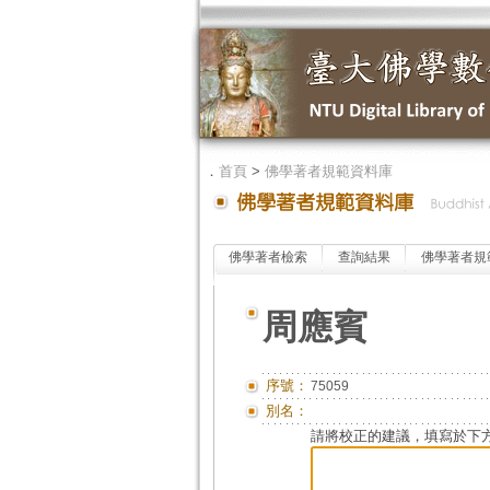
．
首頁
>
佛學著者規範資料庫
佛學著者檢索
查詢結果
佛學著者規
周應賓
序號：
75059
別名：
請將校正的建議，填寫於下