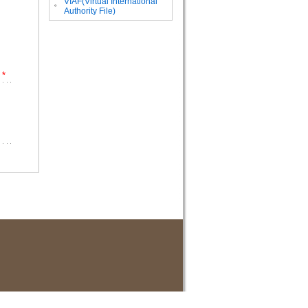
VIAF(Virtual International
。
Authority File)
*