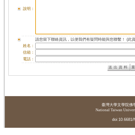
說明：
請您留下聯絡資訊，以便我們有疑問時能與您聯繫！ (此
姓名：
信箱：
電話：
臺灣大學
文學院佛
National Taiwan Universi
doi:10.6681