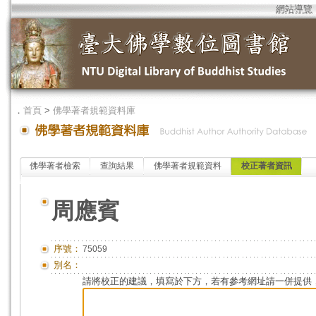
網站導覽
．
首頁
>
佛學著者規範資料庫
佛學著者檢索
查詢結果
佛學著者規範資料
校正著者資訊
周應賓
序號：
75059
別名：
請將校正的建議，填寫於下方，若有參考網址請一併提供