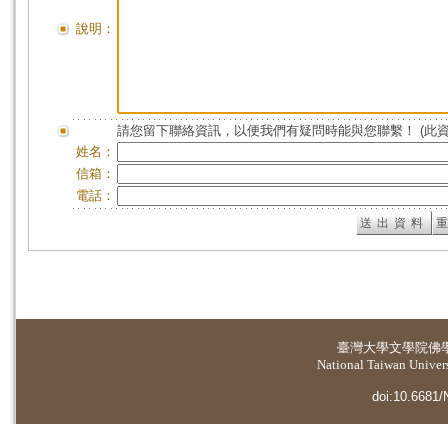
說明：
請您留下聯絡資訊，以便我們有疑問時能與您聯繫！ (此
姓名：
信箱：
電話：
臺灣大學
文學院佛
National Taiwan Universi
doi:10.6681