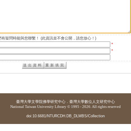
有疑問時能與您聯繫！ (此資訊並不會公開，請您放心！)
*
*
臺灣大學
文學院佛學研究中心
．
臺灣大學數位人文研究中心
National Taiwan University Library © 1995 - 2026. All rights reserved
doi:10.6681/NTURCDH.DB_DLMBS/Collection