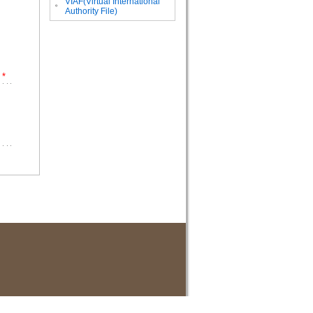
VIAF(Virtual International
。
Authority File)
*