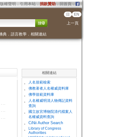
版權聲明
．
引用本站
．
捐款贊助
．
回首頁
．
日
EN
上一頁
佛典
．
語言教學
．
相關連結
相關連結
。
人名規範檢索
。
佛教著者人名權威資料庫
。
佛學規範資料庫
。
人名權威明清人物傳記資料
查詢
。
國立故宮博物院清代檔案人
名權威資料查詢
。
CiNii Author Search
Library of Congress
。
Authorities