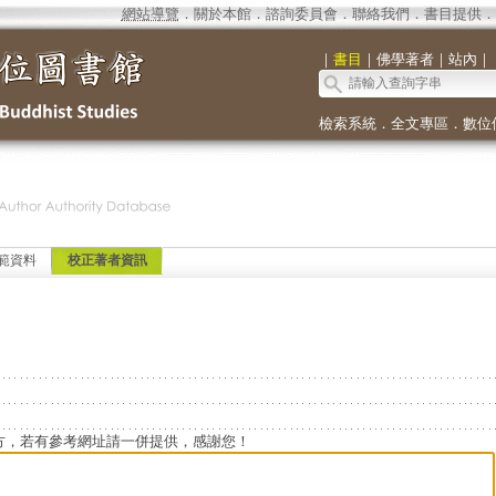
網站導覽
．
關於本館
．
諮詢委員會
．
聯絡我們
．
書目提供
．
｜
書目
｜
佛學著者
｜
站內
｜
檢索系統
．
全文專區
．
數位
範資料
校正著者資訊
方，若有參考網址請一併提供，感謝您！