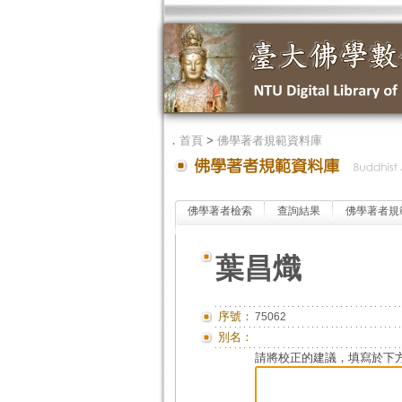
．
首頁
>
佛學著者規範資料庫
佛學著者檢索
查詢結果
佛學著者規
葉昌熾
序號：
75062
別名：
請將校正的建議，填寫於下