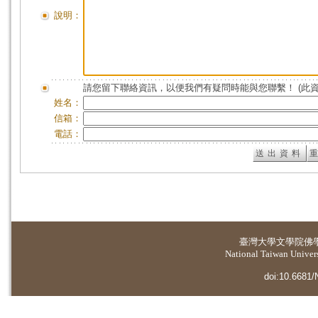
說明：
請您留下聯絡資訊，以便我們有疑問時能與您聯繫！ (此
姓名：
信箱：
電話：
臺灣大學
文學院佛
National Taiwan Universi
doi:10.6681