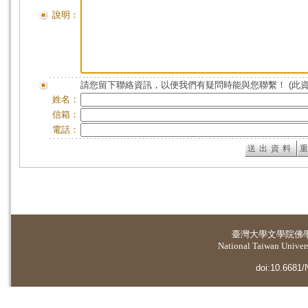
說明：
請您留下聯絡資訊，以便我們有疑問時能與您聯繫！ (此
姓名：
信箱：
電話：
臺灣大學
文學院佛
National Taiwan Universi
doi:10.6681