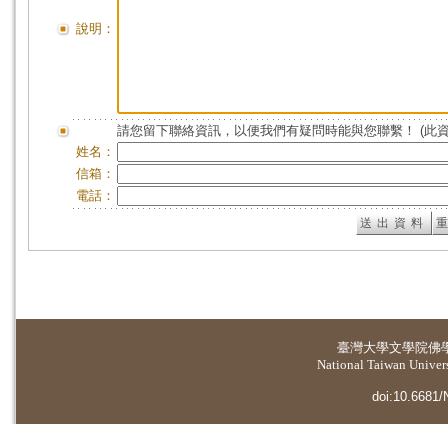
說明：
請您留下聯絡資訊，以便我們有疑問時能與您聯繫！ (此
姓名：
信箱：
電話：
臺灣大學
文學院佛
National Taiwan Universi
doi:10.6681