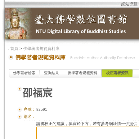
網站導覽
．
首頁
>
佛學著者規範資料庫
佛學著者檢索
查詢結果
佛學著者規範資料
校正著者資訊
卲福宸
序號：
82591
別名：
請將校正的建議，填寫於下方，若有參考網址請一併提供