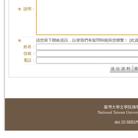
說明：
請您留下聯絡資訊，以便我們有疑問時能與您聯繫！ (此
姓名：
信箱：
電話：
臺灣大學
文學院佛
National Taiwan Universi
doi:10.6681