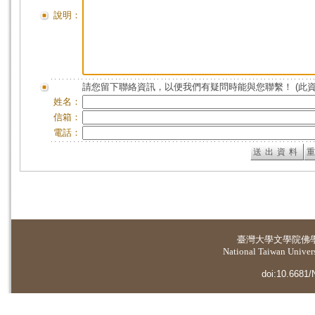
說明：
請您留下聯絡資訊，以便我們有疑問時能與您聯繫！ (此
姓名：
信箱：
電話：
臺灣大學
文學院佛
National Taiwan Universi
doi:10.6681