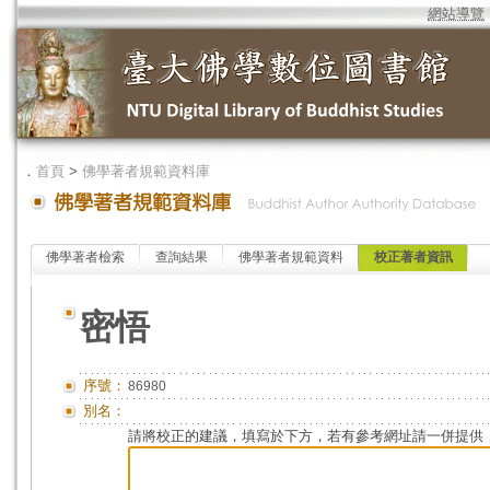
網站導覽
．
首頁
>
佛學著者規範資料庫
佛學著者檢索
查詢結果
佛學著者規範資料
校正著者資訊
密悟
序號：
86980
別名：
請將校正的建議，填寫於下方，若有參考網址請一併提供