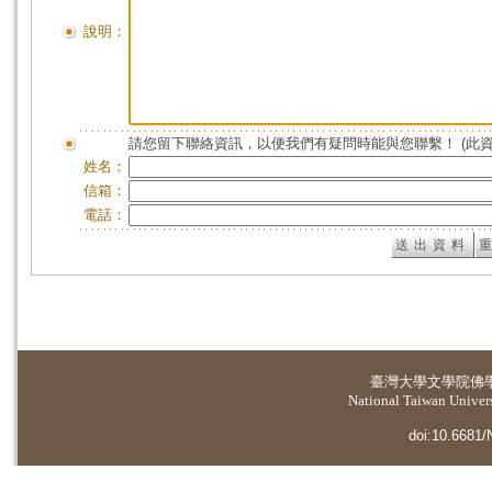
說明：
請您留下聯絡資訊，以便我們有疑問時能與您聯繫！ (此
姓名：
信箱：
電話：
臺灣大學
文學院佛
National Taiwan Universi
doi:10.6681