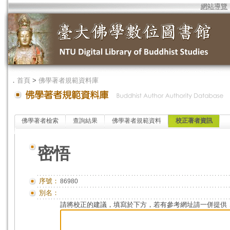
網站導覽
．
首頁
>
佛學著者規範資料庫
佛學著者檢索
查詢結果
佛學著者規範資料
校正著者資訊
密悟
序號：
86980
別名：
請將校正的建議，填寫於下方，若有參考網址請一併提供