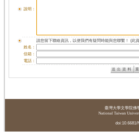
說明：
請您留下聯絡資訊，以便我們有疑問時能與您聯繫！ (此
姓名：
信箱：
電話：
臺灣大學
文學院佛
National Taiwan Universi
doi:10.6681