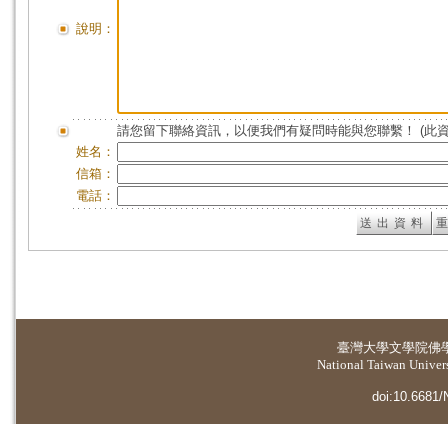
說明：
請您留下聯絡資訊，以便我們有疑問時能與您聯繫！ (此
姓名：
信箱：
電話：
臺灣大學
文學院佛
National Taiwan Universi
doi:10.6681