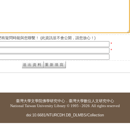
有疑問時能與您聯繫！ (此資訊並不會公開，請您放心！)
*
*
臺灣大學
文學院佛學研究中心
．
臺灣大學數位人文研究中心
National Taiwan University Library © 1995 - 2026. All rights reserved
doi:10.6681/NTURCDH.DB_DLMBS/Collection