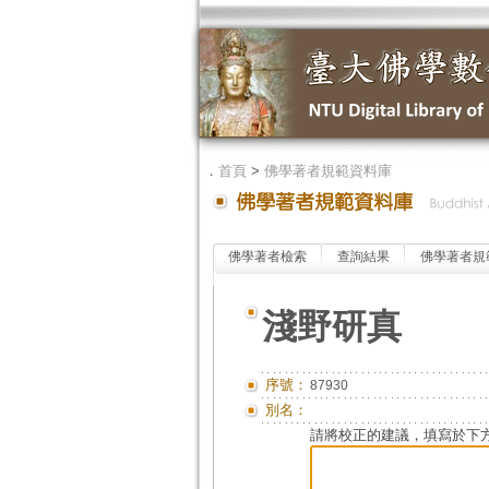
．
首頁
>
佛學著者規範資料庫
佛學著者檢索
查詢結果
佛學著者規
淺野研真
序號：
87930
別名：
請將校正的建議，填寫於下