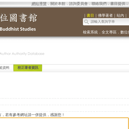
網站導覽
．
關於本館
．
諮詢委員會
．
聯絡我們
．
書目提供
．
｜
書目
｜
佛學著者
｜
站內
｜
檢索系統
．
全文專區
．
數位
範資料
校正著者資訊
方，若有參考網址請一併提供，感謝您！