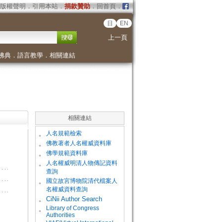
版權聲明
．
引用本站
．
捐款贊助
．
回首頁
．
日
EN
上一頁
佛典
．
語言教學
．
相關連結
相關連結
。
人名規範檢索
。
佛教著者人名權威資料庫
。
佛學規範資料庫
。
人名權威明清人物傳記資料
查詢
。
國立故宮博物院清代檔案人
名權威資料查詢
。
CiNii Author Search
Library of Congress
。
Authorities