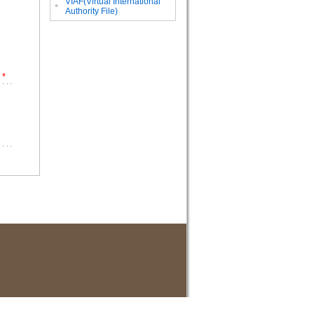
VIAF(Virtual International
。
Authority File)
*