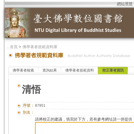
網站導覽
．
首頁
>
佛學著者規範資料庫
佛學著者檢索
查詢結果
佛學著者規範資料
校正著者資訊
清悟
序號：
87951
別名：
請將校正的建議，填寫於下方，若有參考網址請一併提供