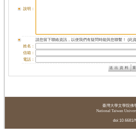
說明：
請您留下聯絡資訊，以便我們有疑問時能與您聯繫！ (此
姓名：
信箱：
電話：
臺灣大學
文學院佛
National Taiwan Universi
doi:10.6681