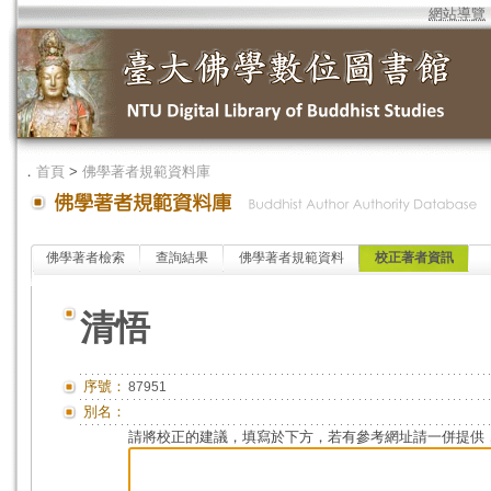
網站導覽
．
首頁
>
佛學著者規範資料庫
佛學著者檢索
查詢結果
佛學著者規範資料
校正著者資訊
清悟
序號：
87951
別名：
請將校正的建議，填寫於下方，若有參考網址請一併提供