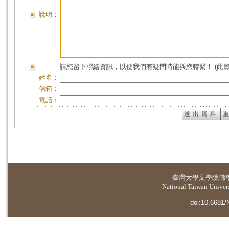
說明：
請您留下聯絡資訊，以便我們有疑問時能與您聯繫！ (此
姓名：
信箱：
電話：
臺灣大學
文學院佛
National Taiwan Universi
doi:10.6681