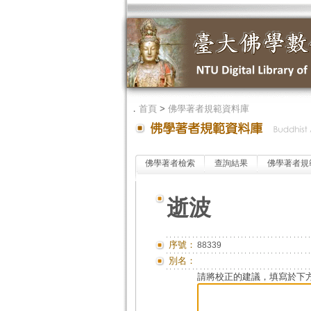
．
首頁
>
佛學著者規範資料庫
佛學著者檢索
查詢結果
佛學著者規
逝波
序號：
88339
別名：
請將校正的建議，填寫於下