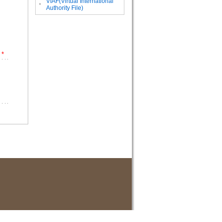
VIAF(Virtual International
。
Authority File)
*