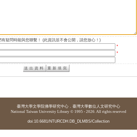
有疑問時能與您聯繫！ (此資訊並不會公開，請您放心！)
*
*
臺灣大學
文學院佛學研究中心
．
臺灣大學數位人文研究中心
National Taiwan University Library © 1995 - 2026. All rights reserved
doi:10.6681/NTURCDH.DB_DLMBS/Collection