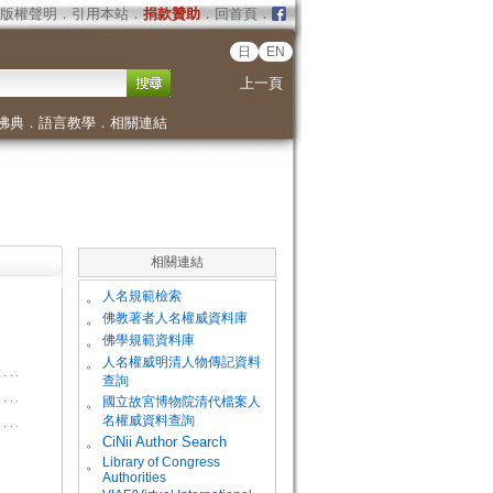
版權聲明
．
引用本站
．
捐款贊助
．
回首頁
．
日
EN
上一頁
佛典
．
語言教學
．
相關連結
相關連結
。
人名規範檢索
。
佛教著者人名權威資料庫
。
佛學規範資料庫
。
人名權威明清人物傳記資料
查詢
。
國立故宮博物院清代檔案人
名權威資料查詢
。
CiNii Author Search
Library of Congress
。
Authorities