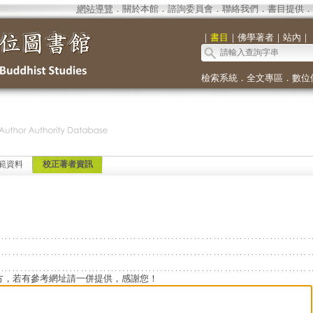
網站導覽
．
關於本館
．
諮詢委員會
．
聯絡我們
．
書目提供
．
｜
書目
｜
佛學著者
｜
站內
｜
檢索系統
．
全文專區
．
數位
範資料
校正著者資訊
方，若有參考網址請一併提供，感謝您！