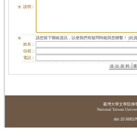
說明：
請您留下聯絡資訊，以便我們有疑問時能與您聯繫！ (此
姓名：
信箱：
電話：
臺灣大學
文學院佛
National Taiwan Universi
doi:10.6681