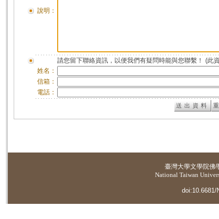
說明：
請您留下聯絡資訊，以便我們有疑問時能與您聯繫！ (此
姓名：
信箱：
電話：
臺灣大學
文學院佛
National Taiwan Universi
doi:10.6681