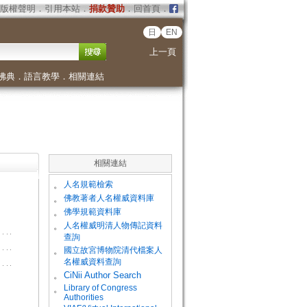
版權聲明
．
引用本站
．
捐款贊助
．
回首頁
．
日
EN
上一頁
佛典
．
語言教學
．
相關連結
相關連結
。
人名規範檢索
。
佛教著者人名權威資料庫
。
佛學規範資料庫
。
人名權威明清人物傳記資料
查詢
。
國立故宮博物院清代檔案人
名權威資料查詢
。
CiNii Author Search
Library of Congress
。
Authorities