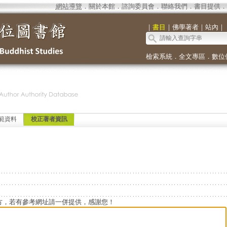
網站導覽
．
關於本館
．
諮詢委員會
．
聯絡我們
．
書目提供
．
｜
書目
｜
佛學著者
｜
站內
｜
檢索系統
．
全文專區
．
數位
範資料
校正著者資訊
方，若有參考網址請一併提供，感謝您！