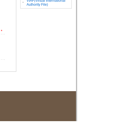
VIAF(Virtual International
。
Authority File)
*