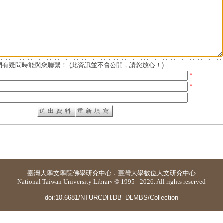
有疑問時能與您聯繫！ (此資訊並不會公開，請您放心！)
*
*
臺灣大學
文學院佛學研究中心
．
臺灣大學數位人文研究中心
National Taiwan University Library © 1995 - 2026. All rights reserved
doi:10.6681/NTURCDH.DB_DLMBS/Collection