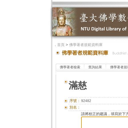
．
首頁
>
佛學著者規範資料庫
佛學著者檢索
查詢結果
佛學著者規
滿慈
序號：
92482
別名：
請將校正的建議，填寫於下