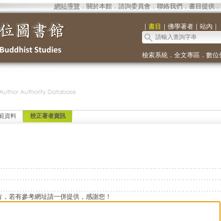
網站導覽
．
關於本館
．
諮詢委員會
．
聯絡我們
．
書目提供
．
｜
書目
｜
佛學著者
｜
站內
｜
檢索系統
．
全文專區
．
數位
範資料
校正著者資訊
方，若有參考網址請一併提供，感謝您！