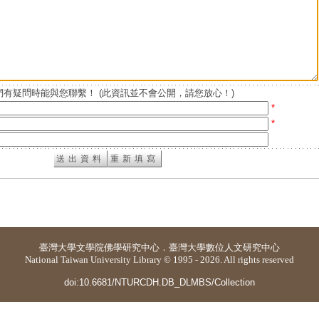
有疑問時能與您聯繫！ (此資訊並不會公開，請您放心！)
*
*
臺灣大學
文學院佛學研究中心
．
臺灣大學數位人文研究中心
National Taiwan University Library © 1995 - 2026. All rights reserved
doi:10.6681/NTURCDH.DB_DLMBS/Collection