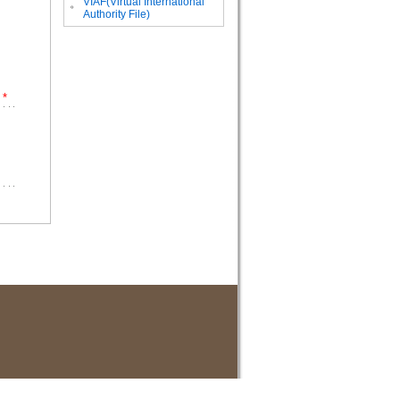
VIAF(Virtual International
。
Authority File)
*