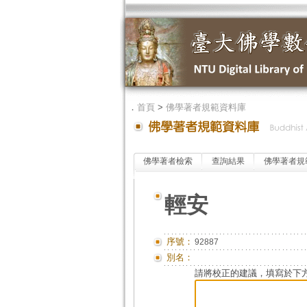
．
首頁
>
佛學著者規範資料庫
佛學著者檢索
查詢結果
佛學著者規
輕安
序號：
92887
別名：
請將校正的建議，填寫於下