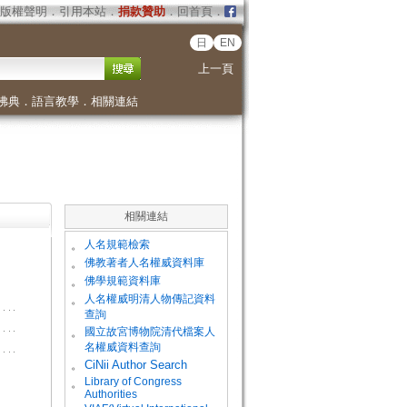
版權聲明
．
引用本站
．
捐款贊助
．
回首頁
．
日
EN
上一頁
佛典
．
語言教學
．
相關連結
相關連結
。
人名規範檢索
。
佛教著者人名權威資料庫
。
佛學規範資料庫
。
人名權威明清人物傳記資料
查詢
。
國立故宮博物院清代檔案人
名權威資料查詢
。
CiNii Author Search
Library of Congress
。
Authorities