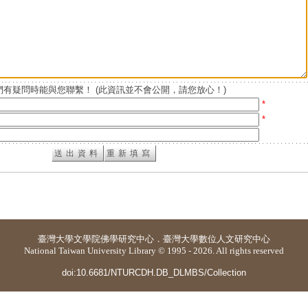
有疑問時能與您聯繫！ (此資訊並不會公開，請您放心！)
*
*
臺灣大學
文學院佛學研究中心
．
臺灣大學數位人文研究中心
National Taiwan University Library © 1995 - 2026. All rights reserved
doi:10.6681/NTURCDH.DB_DLMBS/Collection