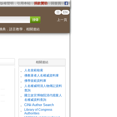
版權聲明
．
引用本站
．
捐款贊助
．
回首頁
．
日
EN
上一頁
佛典
．
語言教學
．
相關連結
相關連結
。
人名規範檢索
。
佛教著者人名權威資料庫
。
佛學規範資料庫
。
人名權威明清人物傳記資料
查詢
。
國立故宮博物院清代檔案人
名權威資料查詢
。
CiNii Author Search
Library of Congress
。
Authorities