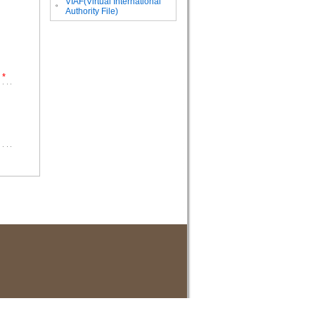
VIAF(Virtual International
。
Authority File)
*