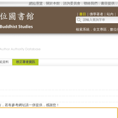
網站導覽
．
關於本館
．
諮詢委員會
．
聯絡我們
．
書目提供
．
｜
書目
｜
佛學著者
｜
站內
｜
檢索系統
．
全文專區
．
數位
範資料
校正著者資訊
方，若有參考網址請一併提供，感謝您！