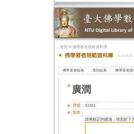
．
首頁
>
佛學著者規範資料庫
佛學著者檢索
查詢結果
佛學著者規
廣潤
序號：
93393
別名：
請將校正的建議，填寫於下