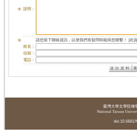
說明：
請您留下聯絡資訊，以便我們有疑問時能與您聯繫！ (此
姓名：
信箱：
電話：
臺灣大學
文學院佛
National Taiwan Universi
doi:10.6681