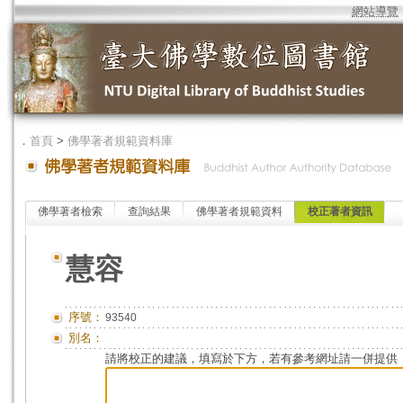
網站導覽
．
首頁
>
佛學著者規範資料庫
佛學著者檢索
查詢結果
佛學著者規範資料
校正著者資訊
慧容
序號：
93540
別名：
請將校正的建議，填寫於下方，若有參考網址請一併提供