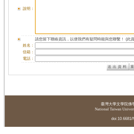
說明：
請您留下聯絡資訊，以便我們有疑問時能與您聯繫！ (此
姓名：
信箱：
電話：
臺灣大學
文學院佛
National Taiwan Universi
doi:10.6681