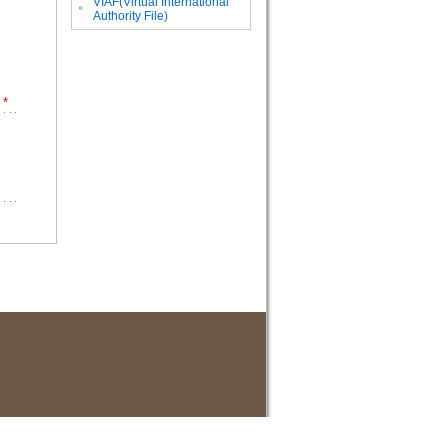
VIAF(Virtual International
。
Authority File)
*