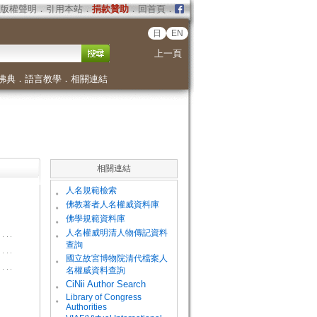
版權聲明
．
引用本站
．
捐款贊助
．
回首頁
．
日
EN
上一頁
佛典
．
語言教學
．
相關連結
相關連結
。
人名規範檢索
。
佛教著者人名權威資料庫
。
佛學規範資料庫
。
人名權威明清人物傳記資料
查詢
。
國立故宮博物院清代檔案人
名權威資料查詢
。
CiNii Author Search
Library of Congress
。
Authorities