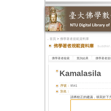
．
首頁
>
佛學著者規範資料庫
佛學著者檢索
查詢結果
佛學著者規
Kamalasila
序號：
9541
別名：
請將校正的建議，填寫於下