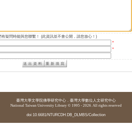
有疑問時能與您聯繫！ (此資訊並不會公開，請您放心！)
*
*
臺灣大學
文學院佛學研究中心
．
臺灣大學數位人文研究中心
National Taiwan University Library © 1995 - 2026. All rights reserved
doi:10.6681/NTURCDH.DB_DLMBS/Collection