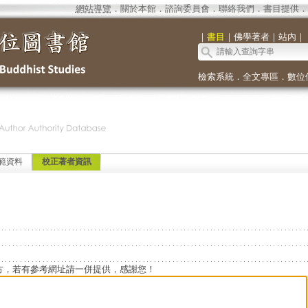
網站導覽
．
關於本館
．
諮詢委員會
．
聯絡我們
．
書目提供
．
｜
書目
｜
佛學著者
｜
站內
｜
檢索系統
．
全文專區
．
數位
範資料
校正著者資訊
方，若有參考網址請一併提供，感謝您！