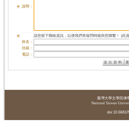
說明：
請您留下聯絡資訊，以便我們有疑問時能與您聯繫！ (此
姓名：
信箱：
電話：
臺灣大學
文學院佛
National Taiwan Universi
doi:10.6681