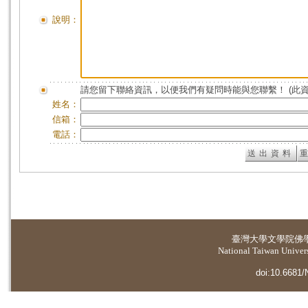
說明：
請您留下聯絡資訊，以便我們有疑問時能與您聯繫！ (此
姓名：
信箱：
電話：
臺灣大學
文學院佛
National Taiwan Universi
doi:10.6681