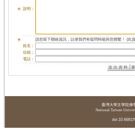
說明：
請您留下聯絡資訊，以便我們有疑問時能與您聯繫！ (此
姓名：
信箱：
電話：
臺灣大學
文學院佛
National Taiwan Universi
doi:10.6681