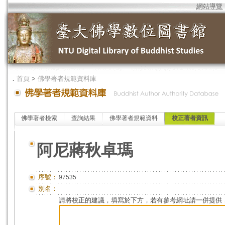
網站導覽
．
首頁
>
佛學著者規範資料庫
佛學著者檢索
查詢結果
佛學著者規範資料
校正著者資訊
阿尼蔣秋卓瑪
序號：
97535
別名：
請將校正的建議，填寫於下方，若有參考網址請一併提供