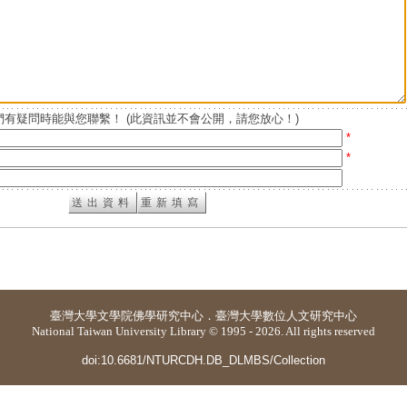
有疑問時能與您聯繫！ (此資訊並不會公開，請您放心！)
*
*
臺灣大學
文學院佛學研究中心
．
臺灣大學數位人文研究中心
National Taiwan University Library © 1995 - 2026. All rights reserved
doi:10.6681/NTURCDH.DB_DLMBS/Collection