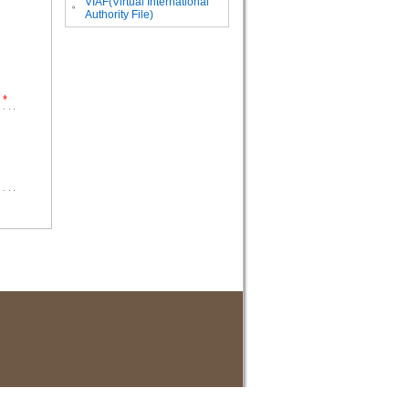
VIAF(Virtual International
。
Authority File)
*