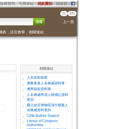
版權聲明
．
引用本站
．
捐款贊助
．
回首頁
．
日
EN
上一頁
佛典
．
語言教學
．
相關連結
相關連結
。
人名規範檢索
。
佛教著者人名權威資料庫
。
佛學規範資料庫
。
人名權威明清人物傳記資料
查詢
。
國立故宮博物院清代檔案人
名權威資料查詢
。
CiNii Author Search
Library of Congress
。
Authorities