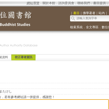
網站導覽
．
關於本館
．
諮詢委員會
．
聯絡我們
．
書目提供
．
｜
書目
｜
佛學著者
｜
站內
｜
檢索系統
．
全文專區
．
數位
範資料
校正著者資訊
こやまたけし
方，若有參考網址請一併提供，感謝您！