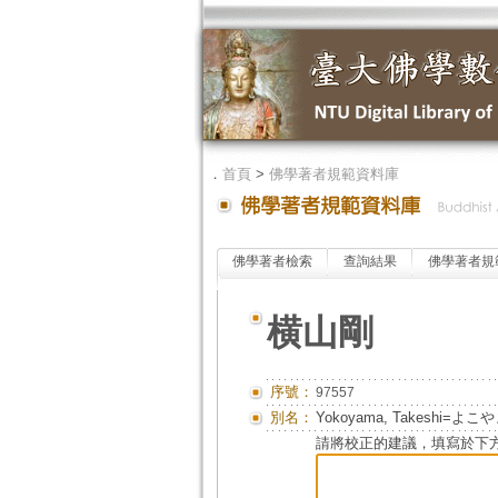
．
首頁
>
佛學著者規範資料庫
佛學著者檢索
查詢結果
佛學著者規
横山剛
序號：
97557
別名：
Yokoyama, Takeshi=よ
請將校正的建議，填寫於下