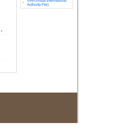
VIAF(Virtual International
。
Authority File)
*