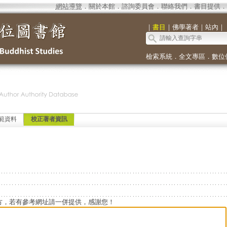
網站導覽
．
關於本館
．
諮詢委員會
．
聯絡我們
．
書目提供
．
｜
書目
｜
佛學著者
｜
站內
｜
檢索系統
．
全文專區
．
數位
範資料
校正著者資訊
方，若有參考網址請一併提供，感謝您！