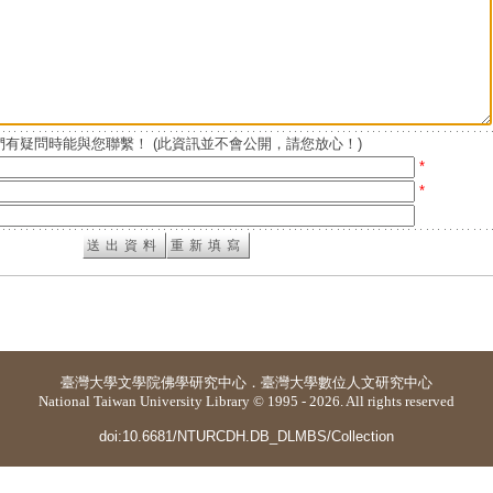
有疑問時能與您聯繫！ (此資訊並不會公開，請您放心！)
*
*
臺灣大學
文學院佛學研究中心
．
臺灣大學數位人文研究中心
National Taiwan University Library © 1995 - 2026. All rights reserved
doi:10.6681/NTURCDH.DB_DLMBS/Collection