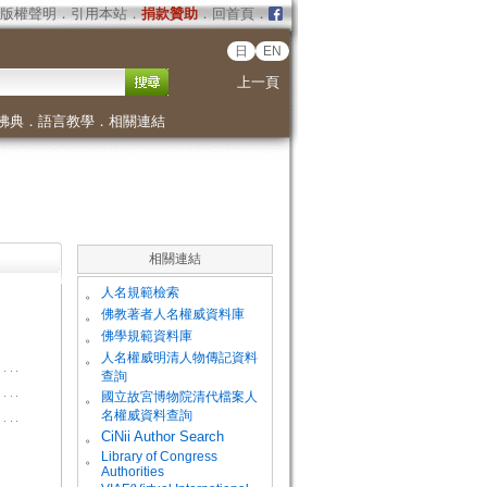
版權聲明
．
引用本站
．
捐款贊助
．
回首頁
．
日
EN
上一頁
佛典
．
語言教學
．
相關連結
相關連結
。
人名規範檢索
。
佛教著者人名權威資料庫
。
佛學規範資料庫
。
人名權威明清人物傳記資料
查詢
。
國立故宮博物院清代檔案人
名權威資料查詢
。
CiNii Author Search
Library of Congress
。
Authorities