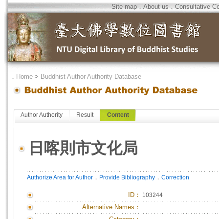
Site map
．
About us
．
Consultative C
．
Home
>
Buddhist Author Authority Database
Author Authority
Result
Content
日喀則市文化局
．
．
Authorize Area for Author
Provide Bibliography
Correction
ID
：
103244
Alternative Names：